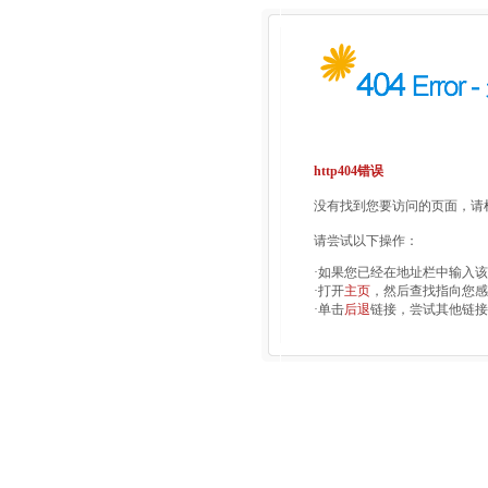
http404错误
没有找到您要访问的页面，请检
请尝试以下操作：
·如果您已经在地址栏中输入
·打开
主页
，然后查找指向您感
·单击
后退
链接，尝试其他链接