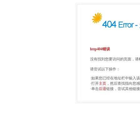
http404错误
没有找到您要访问的页面，请检
请尝试以下操作：
·如果您已经在地址栏中输入
·打开
主页
，然后查找指向您感
·单击
后退
链接，尝试其他链接