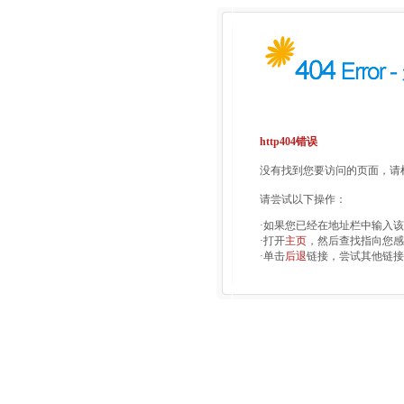
http404错误
没有找到您要访问的页面，请检
请尝试以下操作：
·如果您已经在地址栏中输入
·打开
主页
，然后查找指向您感
·单击
后退
链接，尝试其他链接