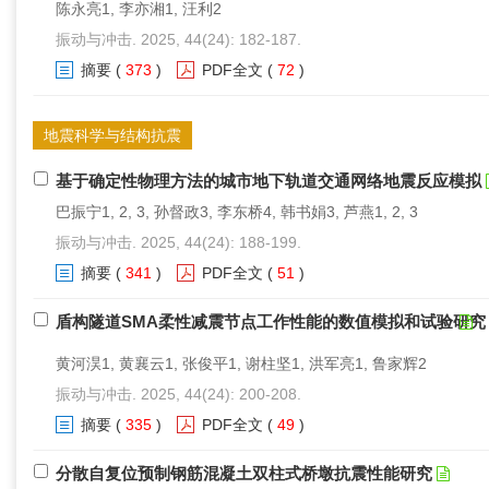
陈永亮1, 李亦湘1, 汪利2
振动与冲击. 2025, 44(24): 182-187.
摘要
(
373
)
PDF全文
(
72
)
地震科学与结构抗震
基于确定性物理方法的城市地下轨道交通网络地震反应模拟
巴振宁1, 2, 3, 孙督政3, 李东桥4, 韩书娟3, 芦燕1, 2, 3
振动与冲击. 2025, 44(24): 188-199.
摘要
(
341
)
PDF全文
(
51
)
盾构隧道SMA柔性减震节点工作性能的数值模拟和试验研究
黄河淏1, 黄襄云1, 张俊平1, 谢柱坚1, 洪军亮1, 鲁家辉2
振动与冲击. 2025, 44(24): 200-208.
摘要
(
335
)
PDF全文
(
49
)
分散自复位预制钢筋混凝土双柱式桥墩抗震性能研究