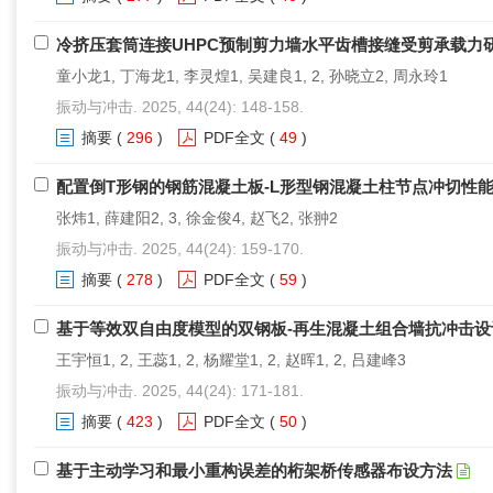
冷挤压套筒连接UHPC预制剪力墙水平齿槽接缝受剪承载力
童小龙1, 丁海龙1, 李灵煌1, 吴建良1, 2, 孙晓立2, 周永玲1
振动与冲击. 2025, 44(24): 148-158.
摘要
(
296
)
PDF全文
(
49
)
配置倒T形钢的钢筋混凝土板-L形型钢混凝土柱节点冲切性
张炜1, 薛建阳2, 3, 徐金俊4, 赵飞2, 张翀2
振动与冲击. 2025, 44(24): 159-170.
摘要
(
278
)
PDF全文
(
59
)
基于等效双自由度模型的双钢板-再生混凝土组合墙抗冲击设
王宇恒1, 2, 王蕊1, 2, 杨耀堂1, 2, 赵晖1, 2, 吕建峰3
振动与冲击. 2025, 44(24): 171-181.
摘要
(
423
)
PDF全文
(
50
)
基于主动学习和最小重构误差的桁架桥传感器布设方法