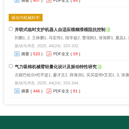
摘要
(
407
)
PDF全文
(
65
)
振动与机械科学
并联式临时支护机器人自适应模糊滑模阻抗控制
刘鹏1, 2, 王林鹏1, 马宏伟1, 段学超2, 曹现刚1, 张旭辉1, 夏晶1,
振动与冲击. 2025, 44(24): 320-332.
摘要
(
520
)
PDF全文
(
59
)
气力吸棉机械臂轻量化设计及振动特性研究
古丽巴哈尔•托乎提1, 廖才文2, 薛海润1, 买买提明•艾尼1, 3, 张康
振动与冲击. 2025, 44(24): 333-344.
摘要
(
446
)
PDF全文
(
81
)