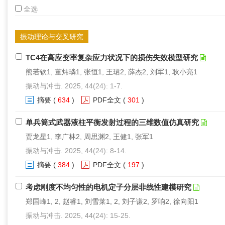
全选
振动理论与交叉研究
TC4在高应变率复杂应力状况下的损伤失效模型研究
熊若钦1, 董炜璘1, 张恒1, 王珺2, 薛杰2, 刘军1, 耿小亮1
振动与冲击. 2025, 44(24): 1-7.
摘要
(
634
)
PDF全文
(
301
)
单兵筒式武器液柱平衡发射过程的三维数值仿真研究
贾龙星1, 李广林2, 周思渊2, 王健1, 张军1
振动与冲击. 2025, 44(24): 8-14.
摘要
(
384
)
PDF全文
(
197
)
考虑刚度不均匀性的电机定子分层非线性建模研究
郑国峰1, 2, 赵睿1, 刘雪莱1, 2, 刘子谦2, 罗响2, 徐向阳1
振动与冲击. 2025, 44(24): 15-25.