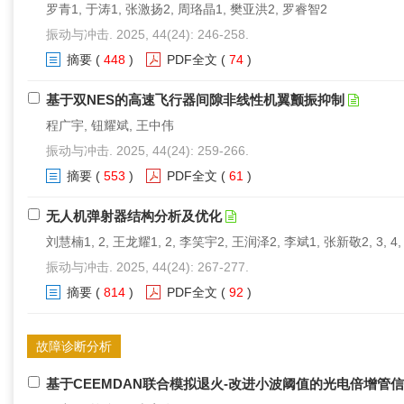
罗青1, 于涛1, 张激扬2, 周珞晶1, 樊亚洪2, 罗睿智2
振动与冲击. 2025, 44(24): 246-258.
摘要
(
448
)
PDF全文
(
74
)
基于双NES的高速飞行器间隙非线性机翼颤振抑制
程广宇, 钮耀斌, 王中伟
振动与冲击. 2025, 44(24): 259-266.
摘要
(
553
)
PDF全文
(
61
)
无人机弹射器结构分析及优化
刘慧楠1, 2, 王龙耀1, 2, 李笑宇2, 王润泽2, 李斌1, 张新敬2, 3, 4,
振动与冲击. 2025, 44(24): 267-277.
摘要
(
814
)
PDF全文
(
92
)
故障诊断分析
基于CEEMDAN联合模拟退火-改进小波阈值的光电倍增管