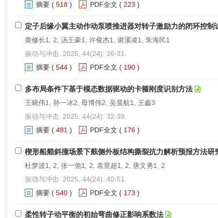
摘要
(
518
)
PDF全文
(
223
)
定子后缘小翼主动作动泵喷推进器对转子激励力的闭环控制
黄修长1, 2, 汤王豪1, 许俊杰1, 谢溪凌1, 朱海民1
振动与冲击. 2025, 44(24): 26-31.
摘要
(
544
)
PDF全文
(
190
)
多布局条件下基于模态数据驱动的卡箍刚度识别方法
王晓伟1, 孙一冰2, 母博伟2, 吴晨航1, 王鑫3
振动与冲击. 2025, 44(24): 32-39.
摘要
(
481
)
PDF全文
(
176
)
楔形船艏斜撞场景下舷侧外板结构撕裂抗力解析预报方法研
杜梦波1, 2, 张一弛1, 2, 袁昱超1, 2, 唐文勇1, 2
振动与冲击. 2025, 44(24): 40-51.
摘要
(
540
)
PDF全文
(
173
)
柔性转子动平衡的初始弯曲修正影响系数法