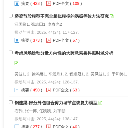
摘要
(
423
)
PDF全文
(
109
)
桥梁节段模型不完全相似模拟的涡振等效方法研究
汪国隆1, 张志田1, 李春光2
振动与冲击. 2025, 44(24): 117-127.
摘要
(
373
)
PDF全文
(
57
)
考虑风场脉动分量方向性的大跨悬索桥抖振时域分析
吴波1, 2, 徐鸣馨1, 辛景舟1, 2, 程崇晟1, 2, 吴凤波1, 2, 于和路1,
振动与冲击. 2025, 44(24): 128-137.
摘要
(
450
)
PDF全文
(
63
)
钢连梁-部分外包组合剪力墙节点恢复力模型
石韵, 张一博, 任凯凯, 刘宇斐
振动与冲击. 2025, 44(24): 138-147.
摘要
(
277
)
PDF全文
(
46
)