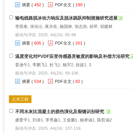
摘要
(
492
)
PDF全文
(
190
)
输电线路脱冰动力响应及脱冰跳跃抑制措施研究进展
李雨泰, 张佳沁, 蒋兴良, 杨国林, 张志劲, 胡琴, 胡建林
振动与冲击. 2025, 44(24): 85-98.
摘要
(
605
)
PDF全文
(
201
)
温度变化对PVDF应变传感器灵敏度的影响及补偿方法研究
姜迪午1, 李鹏飞1, 杜飞1, 杨宇2, 徐超1, 3
振动与冲击. 2025, 44(24): 99-106.
摘要
(
534
)
PDF全文
(
82
)
土木工程
不同水灰比混凝土的损伤演化及裂缝识别研究
虞爱平1, 刘涛1, 李秀鑫1, 王俊鹏1, 杨聿涵1, 陈哲涵2
振动与冲击. 2025, 44(24): 107-116.