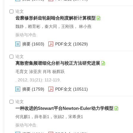
论文
齿廓修形斜齿轮副啮合刚度解析计算模型
魏静，赖育彬，秦大同，王刚强， 林小燕
振动与冲击.
摘要
(1603)
PDF全文
(10629)
论文
离散密集频谱细化分析与校正方法研究进展
毛育文 涂亚庆 肖玮 杨辉跃
. 2012, 31(21): 112-119.
摘要
(1759)
PDF全文
(10511)
论文
一种改进的Stewart平台Newton-Euler动力学模型
何兆麒1，薛冬新1，张娟2，宋希庚1
振动与冲击.