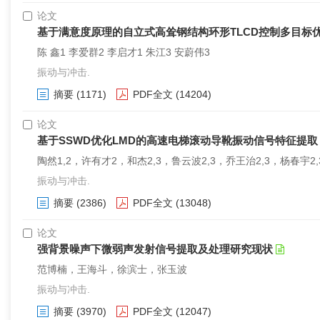
论文
基于满意度原理的自立式高耸钢结构环形TLCD控制多目标
陈 鑫1 李爱群2 李启才1 朱江3 安蔚伟3
振动与冲击.
摘要
(1171)
PDF全文
(14204)
论文
基于SSWD优化LMD的高速电梯滚动导靴振动信号特征提取
陶然1,2，许有才2，和杰2,3，鲁云波2,3，乔王治2,3，杨春宇2
振动与冲击.
摘要
(2386)
PDF全文
(13048)
论文
强背景噪声下微弱声发射信号提取及处理研究现状
范博楠，王海斗，徐滨士，张玉波
振动与冲击.
摘要
(3970)
PDF全文
(12047)