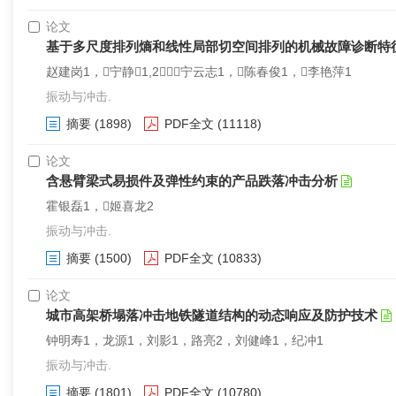
论文
基于多尺度排列熵和线性局部切空间排列的机械故障诊断特
赵建岗1，宁静1,2，宁云志1，陈春俊1，李艳萍1
振动与冲击.
摘要
(1898)
PDF全文
(11118)
论文
含悬臂梁式易损件及弹性约束的产品跌落冲击分析
霍银磊1，姬喜龙2
振动与冲击.
摘要
(1500)
PDF全文
(10833)
论文
城市高架桥塌落冲击地铁隧道结构的动态响应及防护技术
钟明寿1，龙源1，刘影1，路亮2，刘健峰1，纪冲1
振动与冲击.
摘要
(1801)
PDF全文
(10780)