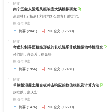
论文
南宁五象东盟塔风振响应大涡模拟研究
余远林1 2 杨易1 刘付均3 石碧青1 谢壮宁1
振动与冲击.
摘要
(2041)
PDF全文
(17580)
论文
考虑轧制界面粗糙形貌的轧机辊系非线性振动特性研究
孙韵韵，肖会芳，徐金梧
振动与冲击.
摘要
(1956)
PDF全文
(17481)
论文
单钢板混凝土组合板冲击响应的数值模拟及计算方法
赵唯以，庞庆宏
振动与冲击.
摘要
(1476)
PDF全文
(16509)