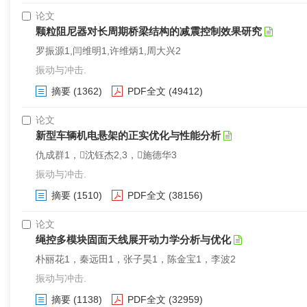
论文
颗粒阻尼器对长周期桥梁结构的减震控制效果研究
罗振源1,闫维明1,许维炳1,周大兴2
振动与冲击.
摘要
(1362)
PDF全文
(49412)
论文
新型车辆机电悬架的正实优化与性能分析
仇成群1，沈钰杰2,3，施德华3
振动与冲击.
摘要
(1510)
PDF全文
(38156)
论文
绳控多模块固面天线展开动力学分析与优化
朴丽花1，秦远田1，张子昊1，陈金宝1，李波2
振动与冲击.
摘要
(1138)
PDF全文
(32959)