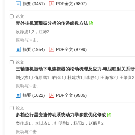
摘要
(3451)
PDF全文
(9807)
论文
带外挂机翼颤振分析的传递函数方法
段静波1,2，江涛2
振动与冲击.
摘要
(1954)
PDF全文
(9799)
论文
三轴随机振动下电连接器的松动机理及应力-电阻映射关系研
刘少杰1,仇原鹰1,白金1,杜建功1,李静1,王海东2,王肇喜2
振动与冲击.
摘要
(1622)
PDF全文
(9585)
论文
多档位行星变速传动系统动力学参数优化修改
窦作成1，李以农1，杜明刚2，杨阳2，赵腊月2
振动与冲击.