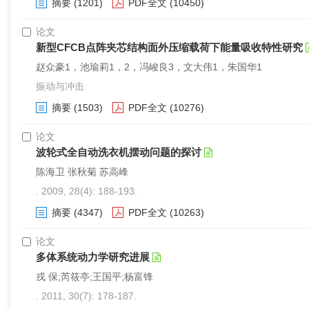
摘要
(1201)
PDF全文
(10450)
论文
新型CFCB点阵夹芯结构面外压缩载荷下能量吸收特性研究
赵众豪1，池瑜莉1，2，冯峻良3，文大伟1，朱国华1
振动与冲击.
摘要
(1503)
PDF全文
(10276)
论文
波轮式全自动洗衣机摆动问题的探讨
陈海卫 张秋菊 苏高峰
. 2009, 28(4): 188-193.
摘要
(4347)
PDF全文
(10263)
论文
多体系统动力学研究进展
戎 保;芮筱亭;王国平;杨富锋
. 2011, 30(7): 178-187.