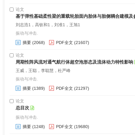
论文
基于弹性基础柔性梁的重载轮胎面内胎体与胎侧耦合建模及
刘志浩1，高钦和1，刘准1，王旭1
振动与冲击.
摘要
(2068)
PDF全文
(21607)
论文
周期性阵风流对通气航行体超空泡形态及流体动力特性影响
王威，王聪，李聪慧，杜严峰
振动与冲击.
摘要
(1389)
PDF全文
(21297)
论文
总目次
振动与冲击.
摘要
(1248)
PDF全文
(19680)