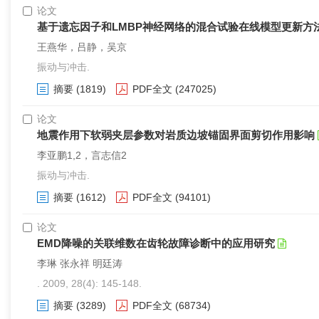
论文
基于遗忘因子和LMBP神经网络的混合试验在线模型更新方
王燕华，吕静，吴京
振动与冲击.
摘要
(1819)
PDF全文
(247025)
论文
地震作用下软弱夹层参数对岩质边坡锚固界面剪切作用影响
李亚鹏1,2，言志信2
振动与冲击.
摘要
(1612)
PDF全文
(94101)
论文
EMD降噪的关联维数在齿轮故障诊断中的应用研究
李琳 张永祥 明廷涛
. 2009, 28(4): 145-148.
摘要
(3289)
PDF全文
(68734)