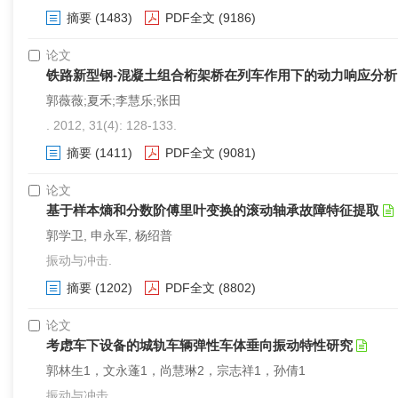
摘要
(1483)
PDF全文
(9186)
论文
铁路新型钢-混凝土组合桁架桥在列车作用下的动力响应分析
郭薇薇;夏禾;李慧乐;张田
. 2012, 31(4): 128-133.
摘要
(1411)
PDF全文
(9081)
论文
基于样本熵和分数阶傅里叶变换的滚动轴承故障特征提取
郭学卫, 申永军, 杨绍普
振动与冲击.
摘要
(1202)
PDF全文
(8802)
论文
考虑车下设备的城轨车辆弹性车体垂向振动特性研究
郭林生1，文永蓬1，尚慧琳2，宗志祥1，孙倩1
振动与冲击.