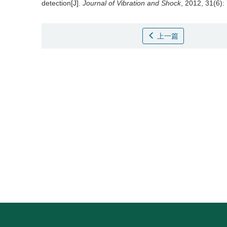
detection[J].
Journal of Vibration and Shock
, 2012, 31(6):
上一篇