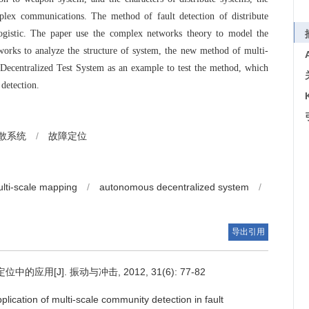
plex communications. The method of fault detection of distribute
gistic. The paper use the complex networks theory to model the
works to analyze the structure of system, the new method of multi-
Decentralized Test System as an example to test the method, which
detection.
散系统
/
故障定位
lti-scale mapping
/
autonomous decentralized system
/
导出引用
用[J]. 振动与冲击, 2012, 31(6): 77-82
plication of multi-scale community detection in fault