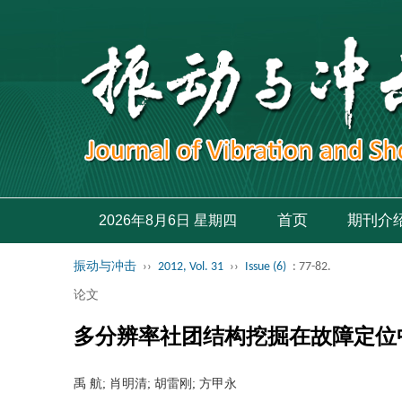
首页
期刊介
2026年8月6日 星期四
振动与冲击
››
2012, Vol. 31
››
Issue (6)
: 77-82.
论文
多分辨率社团结构挖掘在故障定位
禹 航; 肖明清; 胡雷刚; 方甲永