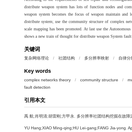
distribute weapon system has lots of function nodes and com
weapon system becomes the focus of weapon maintain and lo
distribute system; use the community structure of complex net
scale mapping has been promoted. At last use the Autonomous 
shows a new train of thought for distribute weapon System fault 
关键词
复杂网络理论
/
社团结构
/
多分辨率映射
/
自律分
Key words
complex networks theory
/
community structure
/
mu
fault detection
引用本文
禹 航;肖明清;胡雷刚;方甲永.
多分辨率社团结构挖掘在故障定位中的应
YU Hang;XIAO Ming-qing;HU Lei-gang;FANG Jia-yong.
Ap