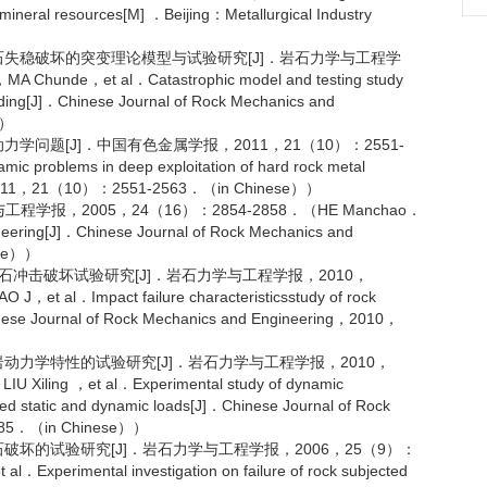
mineral resources[M] ．Beijing：Metallurgical Industry
石失稳破坏的突变理论模型与试验研究[J]．岩石力学与工程学
hunde，et al．Catastrophic model and testing study
loading[J]．Chinese Journal of Rock Mechanics and
））
问题[J]．中国有色金属学报，2011，21（10）：2551-
roblems in deep exploitation of hard rock metal
ls，2011，21（10）：2551-2563．（in Chinese））
学报，2005，24（16）：2854-2858．（HE Manchao．
neering[J]．Chinese Journal of Rock Mechanics and
ese））
岩石冲击破坏试验研究[J]．岩石力学与工程学报，2010，
 al．Impact failure characteristicsstudy of rock
hinese Journal of Rock Mechanics and Engineering，2010，
动力学特性的试验研究[J]．岩石力学与工程学报，2010，
iling ，et al．Experimental study of dynamic
led static and dynamic loads[J]．Chinese Journal of Rock
085．（in Chinese））
破坏的试验研究[J]．岩石力学与工程学报，2006，25（9）：
xperimental investigation on failure of rock subjected