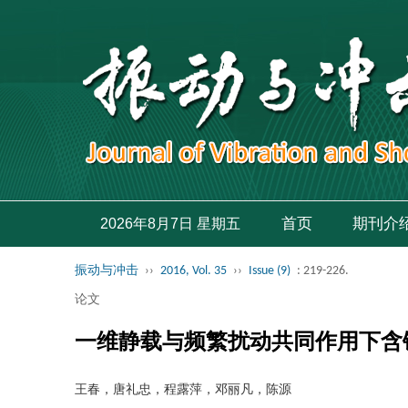
首页
期刊介
2026年8月7日 星期五
振动与冲击
››
2016, Vol. 35
››
Issue (9)
: 219-226.
论文
一维静载与频繁扰动共同作用下含
王春，唐礼忠，程露萍，邓丽凡，陈源