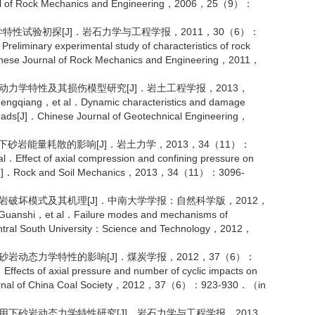
urnal of Rock Mechanics and Engineering，2006，25（9）：
特性试验初探[J]．岩石力学与工程学报，2011，30（6）：
minary experimental study of characteristics of rock
hinese Journal of Rock Mechanics and Engineering，2011，
动力学特性及其损伤模型研究[J]．岩土工程学报，2013，
qiang，et al．Dynamic characteristics and damage
 loads[J]．Chinese Journal of Geotechnical Engineering，
砂岩能量耗散的影响[J]．岩土力学，2013，34（11）：
Effect of axial compression and confining pressure on
loads[J]．Rock and Soil Mechanics，2013，34（11）：3096-
岩破坏模式及其机理[J]．中南大学学报：自然科学版，2012，
nshi，et al．Failure modes and mechanisms of
Central South University：Science and Technology，2012，
岩动态力学特性的影响[J]．煤炭学报，2012，37（6）：
ects of axial pressure and number of cyclic impacts on
．Journal of China Coal Society，2012，37（6）：923-930．（in
用下砂岩动态力学特性研究[J]．岩石力学与工程学报，2013，