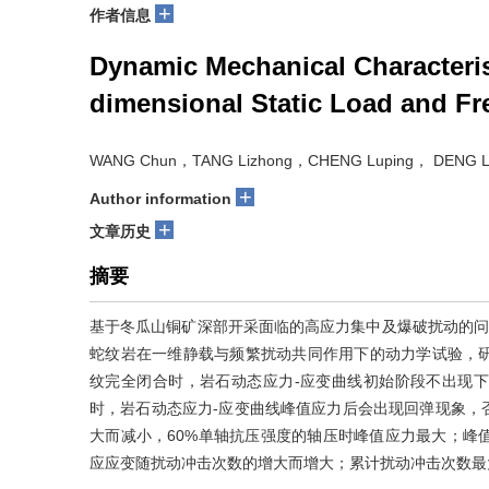
+
作者信息
Dynamic Mechanical Characteris
dimensional Static Load and Fr
WANG Chun，TANG Lizhong，CHENG Luping， DENG L
+
Author information
+
文章历史
摘要
基于冬瓜山铜矿深部开采面临的高应力集中及爆破扰动的问
蛇纹岩在一维静载与频繁扰动共同作用下的动力学试验，
纹完全闭合时，岩石动态应力-应变曲线初始阶段不出现
时，岩石动态应力-应变曲线峰值应力后会出现回弹现象，
大而减小，60%单轴抗压强度的轴压时峰值应力最大；峰
应应变随扰动冲击次数的增大而增大；累计扰动冲击次数最