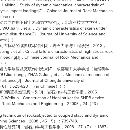
ing．Study of dynamic mechanical characteristic of
-cyclic impact loadings[J]．Chinese Journal of Rock Mechanics
inese））
扰动共同作用下矽卡岩动力学特性[J]．北京科技大学学报，
anli，et al．Dynamic characteristics of skarn under
namic disturbance[J]．Journal of University of Science and
inese））
动力扰动的临界破坏特性[J]．岩石力学与工程学报，2013，
t al．Critical failure characteristics of high stress rock
 unloading[J]．Chinese Journal of Rock Mechanics and
se））
围岩力学响应及充填作用效果[J]．成都理工大学学报（自然科学
anxiong，ZHANG Jun，et al．Mechanical response of
isturbance[J]．Journal of Chengdu university of
，39（6）：623-628．（in Chinese）））
PB装置构造理想冲头[J]．岩石力学与工程学报，2005，
hua．Construction of ideal striker for SHPB device
l of Rock Mechanics and Engineering，22005，24（23）：
 technique of rocksubjected to coupled static and dynamic
nd Mining Sciences，2008，45（5）：739-748.
研究[J]．岩石力学与工程学报，2008，27（7）：1387-