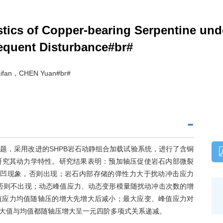
tics of Copper-bearing Serpentine und
equent Disturbance#br#
ifan，CHEN Yuan#br#
题，采用改进的SHPB岩石动静组合加载试验系统，进行了含铜
研究其动力学特性。研究结果表明：预加轴压促使岩石内部微裂
下凹现象，否则出现；岩石内部存储的弹性力大于扰动冲击应力
否则不出现；动态峰值应力、动态变形模量随扰动冲击次数的增
值应力均值随轴压的增大先增大后减小；最大应变、峰值应力对
大值与均值都随轴压增大呈一元四阶多项式关系递减。