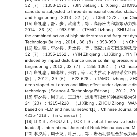
32（7）：1358-1372．（JIN Jiefang，LI Xibing，ZHONG Haib
sandstone subjected to three-dimensional coupled static
and Engineering，2013，32（7）：1358-1372．（in Ch
[15] 唐礼忠，舒计步，武建力，等．高静应力和频繁动力
2014，36（8）：993-999．（TAMG Lizhong，SHU Jibu，WU Ji
the combined action of high static stress and frequent dy
Technology Beijing，2014，36（8）：993-999．（in Ch
[16] 殷志强，李夕兵，尹土兵，等．高应力岩石围压卸载后
32（7）：1355-1362．（YIN Zhiqiang，LI Xibing，YIN Tubing，e
induced by impact disturbance under confining pressure
Engineering，2013，32（7）：1355-1362．（in Chine
[17] 唐礼忠，周建雄，张君，等．动力扰动下深部采空区
版），2012，39（6）：623-628．（TAMG Lizhong，ZHOU Ji
deep stoped-out areas and filling effect under dynamic d
technology（Science & Technology Edition），2012
[18] 李夕兵，周子龙，王卫华．运用有限元和神经网络为SH
24（23）：4215-4218．（LI Xibing，ZHOU Zilong，WANG Wei
based on FEM and neural network[J]．Chinese Journa
4215-4218．（in Chinese））
[19] LI X B，ZHOU Z L，LOK T S，et al. Innovative testing
loads[J]．International Journal of Rock Mechanics a
[20] 李夕兵，周子龙，叶洲元，等．岩石动静组合加载力学特性