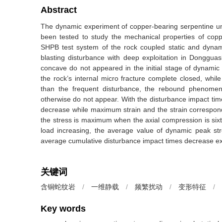
Abstract
The dynamic experiment of copper-bearing serpentine und
been tested to study the mechanical properties of copp
SHPB test system of the rock coupled static and dynami
blasting disturbance with deep exploitation in Dongg
concave do not appeared in the initial stage of dynamic
the rock’s internal micro fracture complete closed, while
than the frequent disturbance, the rebound phenomen
otherwise do not appear. With the disturbance impact ti
decrease while maximum strain and the strain correspond
the stress is maximum when the axial compression is sixty
load increasing, the average value of dynamic peak s
average cumulative disturbance impact times decrease exp
关键词
含铜蛇纹岩
/
一维静载
/
频繁扰动
/
变形特征
/
Key words