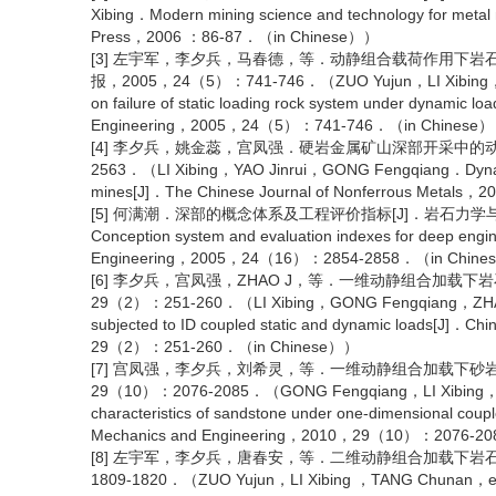
Xibing．Modern mining science and technology for metal 
Press，2006 ：86-87．（in Chinese））
[3] 左宇军，李夕兵，马春德，等．动静组合载荷作用下岩
报，2005，24（5）：741-746．（ZUO Yujun，LI Xibing，MA C
on failure of static loading rock system under dynamic 
Engineering，2005，24（5）：741-746．（in Chinese
[4] 李夕兵，姚金蕊，宫凤强．硬岩金属矿山深部开采中的动力学
2563．（LI Xibing，YAO Jinrui，GONG Fengqiang．Dynamic p
mines[J]．The Chinese Journal of Nonferrous Meta
[5] 何满潮．深部的概念体系及工程评价指标[J]．岩石力学与工程
Conception system and evaluation indexes for deep engi
Engineering，2005，24（16）：2854-2858．（in Chin
[6] 李夕兵，宫凤强，ZHAO J，等．一维动静组合加载下
29（2）：251-260．（LI Xibing，GONG Fengqiang，ZHAO J，et
subjected to ID coupled static and dynamic loads[J]．C
29（2）：251-260．（in Chinese））
[7] 宫凤强，李夕兵，刘希灵，等．一维动静组合加载下砂岩
29（10）：2076-2085．（GONG Fengqiang，LI Xibing，LIU X
characteristics of sandstone under one-dimensional coup
Mechanics and Engineering，2010，29（10）：2076-2
[8] 左宇军，李夕兵，唐春安，等．二维动静组合加载下岩石
1809-1820．（ZUO Yujun，LI Xibing ，TANG Chunan，et al．E