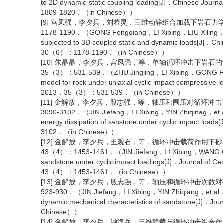
to 2D dynamic-static coupling loading[J]．Chinese Jo
1809-1820．（in Chinese））
[9] 宫凤强，李夕兵，刘希灵．三维动静组合加载下岩石力学
1178-1190．（GONG Fengqiang，LI Xibing，LIU Xiling．Preli
subjected to 3D coupled static and dynamic loads[J]．C
30（6）：1178-1190．（in Chinese））
[10] 朱晶晶，李夕兵，宫凤强，等．单轴循环冲击下岩石的
35（3）：531-539．（ZHU Jingjing，LI Xibing，GONG Feng
model for rock under uniaxial cyclic impact compressive
2013，35（3）：531-539．（in Chinese））
[11] 金解放，李夕兵，殷志强，等．轴压和围压对循环冲击下
3096-3102．（JIN Jiefang，LI Xibing，YIN Zhiqinag，et al．
energy dissipation of sanstone under cyclic impact 
3102．（in Chinese））
[12] 金解放，李夕兵，王观石，等．循环冲击载荷作用下砂
43（4）：1453-1461．（JIN Jiefang，LI Xibing，WANG Gua
sandstone under cyclic impact loadings[J]．Journal of 
43（4）：1453-1461．（in Chinese））
[13] 金解放，李夕兵，殷志强，等．轴压和循环冲击次数对砂
923-930．（JIN Jiefang，LI Xibing，YIN Zhiqiang，et al．Eff
dynamic mechanical characteristics of sandstone[J]
Chinese））
[14] 金解放，李夕兵，钟海兵．三维静载与循环冲击组合作