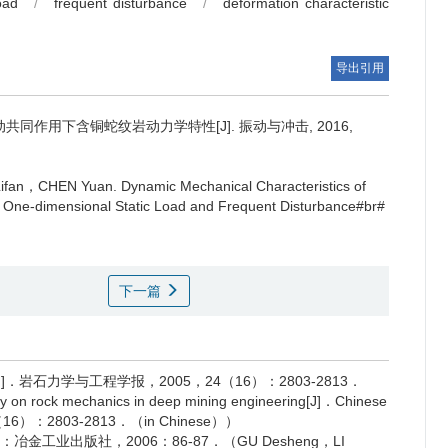
oad
/
frequent disturbance
/
deformation characteristic
导出引用
同作用下含铜蛇纹岩动力学特性[J]. 振动与冲击, 2016,
ifan，CHEN Yuan.
Dynamic Mechanical Characteristics of
 One-dimensional Static Load and Frequent Disturbance#br#
下一篇
岩石力学与工程学报，2005，24（16）：2803-2813．
 rock mechanics in deep mining engineering[J]．Chinese
，24（16）：2803-2813．（in Chinese））
金工业出版社，2006：86-87．（GU Desheng，LI