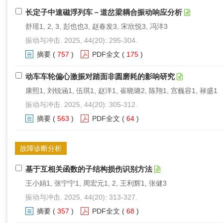
长定子中速磁浮列车－道岔梁耦合振动响应分析
舒瑶1, 2, 3, 彭也也3, 赵春发3, 宋欣悦3, 冯洋3
振动与冲击. 2025, 44(20): 295-304.
摘要
(
757
)
PDF全文
(
175
)
动车车轮偏心激振对踏面非圆磨耗的影响研究
康熙1, 刘锐涵1, 伍琪1, 赵洋1, 崔晓璐2, 陈翔1, 宫巍容1, 禄盛1
振动与冲击. 2025, 44(20): 305-312.
摘要
(
563
)
PDF全文
(
64
)
故障诊断分析
基于互相关函数的子结构损伤识别方法
王小娟1, 张宁宁1, 周宏元1, 2, 王利辉1, 张健3
振动与冲击. 2025, 44(20): 313-327.
摘要
(
357
)
PDF全文
(
68
)