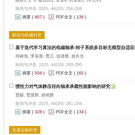
陈辉1, 2, 3, 翟慧杰1, 张雷4, 吕金星1, 冯飞洋1
振动与冲击. 2025, 44(20): 256-268.
摘要
(
407
)
PDF全文
(
136
)
振动与机械科学
基于迭代学习算法的电磁轴承-转子系统多目标无模型自适应
何峻旭, 李翁衡, 曹正, 徐港辉, 祝长生
振动与冲击. 2025, 44(20): 269-280.
摘要
(
504
)
PDF全文
(
165
)
惯性力对气体静压径向轴承承载性能影响的研究
贾硕, 贾晨辉, 路艳辉
振动与冲击. 2025, 44(20): 281-294.
摘要
(
328
)
PDF全文
(
134
)
交通运输科学