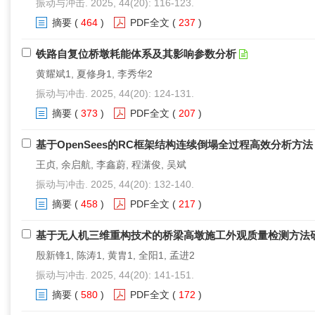
振动与冲击. 2025, 44(20): 116-123.
摘要
(
464
)
PDF全文
(
237
)
铁路自复位桥墩耗能体系及其影响参数分析
黄耀斌1, 夏修身1, 李秀华2
振动与冲击. 2025, 44(20): 124-131.
摘要
(
373
)
PDF全文
(
207
)
基于OpenSees的RC框架结构连续倒塌全过程高效分析方法
王贞, 余启航, 李鑫蔚, 程潇俊, 吴斌
振动与冲击. 2025, 44(20): 132-140.
摘要
(
458
)
PDF全文
(
217
)
基于无人机三维重构技术的桥梁高墩施工外观质量检测方法
殷新锋1, 陈涛1, 黄胄1, 全阳1, 孟进2
振动与冲击. 2025, 44(20): 141-151.
摘要
(
580
)
PDF全文
(
172
)