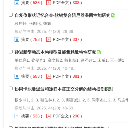
摘要
(
536
)
PDF全文
(
303
)
自复位形状记忆合金-软钢复合阻尼器滞回性能研究
段居轩, 张四化, 钱辉
振动与冲击. 2025, 44(20): 28-39.
摘要
(
758
)
PDF全文
(
337
)
砂岩新型动态本构模型及能量耗散特性研究
单仁亮1, 梁俊奇1, 高文蛟2, 戴其航1, 肖圣超1, 宋威1, 王一迪1
振动与冲击. 2025, 44(20): 40-48.
摘要
(
553
)
PDF全文
(
381
)
协同卡尔曼滤波和递归本征正交分解的结构损伤识别
杨少冲1, 2, 3, 靳佳林1, 2, 3, 邱富威1, 2, 3, 阎宇杰1, 2, 3, 马连
振动与冲击. 2025, 44(20): 49-59.
摘要
(
536
)
PDF全文
(
296
)