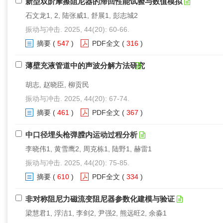
新型双阶摩擦阻尼器的滞回性能试验与数值模拟
石文龙1, 2, 陆张威1, 舒展1, 彭志城2
振动与冲击. 2025, 44(20): 60-66.
摘要
(
547
)
PDF全文
(
316
)
薄壁充液管道中的声波分解方法研究
胡志, 赵晓臣, 柳贡民
振动与冲击. 2025, 44(20): 67-74.
摘要
(
461
)
PDF全文
(
367
)
中口径埋头枪弹膛内运动过程分析
李晓伟1, 黄雪鹰2, 周克栋1, 陆野1, 赫雷1
振动与冲击. 2025, 44(20): 75-85.
摘要
(
610
)
PDF全文
(
334
)
非对称阻尼力磁流变阻尼器参数化建模与验证
梁慧君1, 浮洁1, 李剑2, 尹强2, 熊远旺2, 余淼1