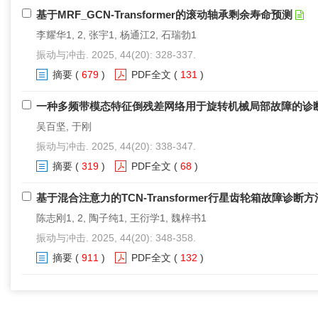
基于MRF_GCN-Transformer的滚动轴承剩余寿命预测
李耀华1, 2, 张宇1, 杨通江2, 石瑞勃1
振动与冲击. 2025, 44(20): 328-337.
摘要
(
679
)
PDF全文
(
131
)
一种多频带模态特征倒残差网络用于旋转机械局部故障的诊
吴百坚, 于刚
振动与冲击. 2025, 44(20): 338-347.
摘要
(
319
)
PDF全文
(
68
)
基于混合注意力的TCN-Transformer行星齿轮箱故障诊断方
陈志刚1, 2, 陶子纯1, 王衍学1, 魏梓书1
振动与冲击. 2025, 44(20): 348-358.
摘要
(
911
)
PDF全文
(
132
)