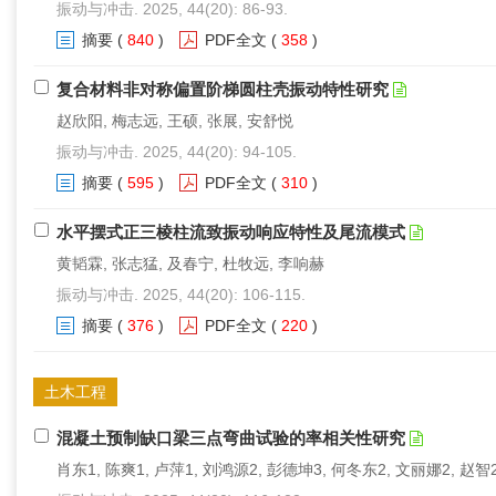
振动与冲击. 2025, 44(20): 86-93.
摘要
(
840
)
PDF全文
(
358
)
复合材料非对称偏置阶梯圆柱壳振动特性研究
赵欣阳, 梅志远, 王硕, 张展, 安舒悦
振动与冲击. 2025, 44(20): 94-105.
摘要
(
595
)
PDF全文
(
310
)
水平摆式正三棱柱流致振动响应特性及尾流模式
黄韬霖, 张志猛, 及春宁, 杜牧远, 李响赫
振动与冲击. 2025, 44(20): 106-115.
摘要
(
376
)
PDF全文
(
220
)
土木工程
混凝土预制缺口梁三点弯曲试验的率相关性研究
肖东1, 陈爽1, 卢萍1, 刘鸿源2, 彭德坤3, 何冬东2, 文丽娜2, 赵智