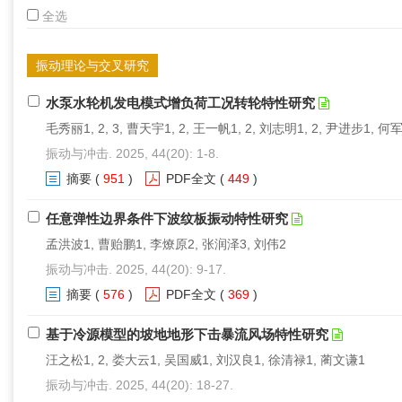
全选
振动理论与交叉研究
水泵水轮机发电模式增负荷工况转轮特性研究
毛秀丽1, 2, 3, 曹天宇1, 2, 王一帆1, 2, 刘志明1, 2, 尹进步1, 何
振动与冲击. 2025, 44(20): 1-8.
摘要
(
951
)
PDF全文
(
449
)
任意弹性边界条件下波纹板振动特性研究
孟洪波1, 曹贻鹏1, 李燎原2, 张润泽3, 刘伟2
振动与冲击. 2025, 44(20): 9-17.
摘要
(
576
)
PDF全文
(
369
)
基于冷源模型的坡地地形下击暴流风场特性研究
汪之松1, 2, 娄大云1, 吴国威1, 刘汉良1, 徐清禄1, 蔺文谦1
振动与冲击. 2025, 44(20): 18-27.