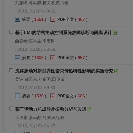
刘志峰;蒋凤麒;杨文通;蔡力钢
. 2012, 31(10): 49-52.
摘要
(
1551
)
PDF全文
(
407
)
基于LMI的结构主动控制系统故障诊断与隔离设计
曲春绪;霍林生;李宏男
. 2012, 31(10): 53-58.
摘要
(
1605
)
PDF全文
(
957
)
流体脉动对新型弹性管束传热特性影响的实验研究
姜波;郝卫东;刘福国;田茂诚
. 2012, 31(10): 59-63.
摘要
(
1530
)
PDF全文
(
606
)
某车辆动力总成异常振动分析与改进
孟浩东;李舜酩;吕国华;徐毅
. 2012, 31(10): 64-67.