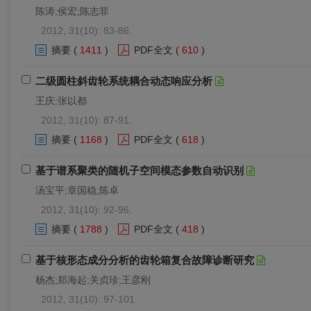
陈涛;侯宏;陈志菲
. 2012, 31(10): 83-86.
摘要
(
1411
)
PDF全文
(
610
)
二级圆柱斜齿轮系统耦合动态响应分析
王庆;张以都
. 2012, 31(10): 87-91.
摘要
(
1168
)
PDF全文
(
618
)
基于谱系聚类的随机子空间模态参数自动识别
汤宝平;章国稳;陈卓
. 2012, 31(10): 92-96.
摘要
(
1788
)
PDF全文
(
418
)
基于核形态成分分析的齿轮箱复合故障诊断研究
杨杰;郑海起;关贞珍;王彦刚
. 2012, 31(10): 97-101.