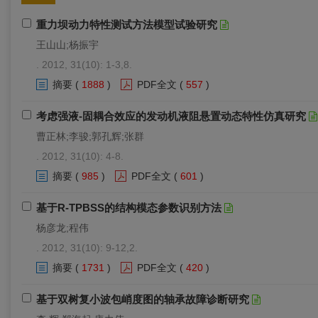
重力坝动力特性测试方法模型试验研究
王山山;杨振宇
. 2012, 31(10): 1-3,8.
摘要
(
1888
)
PDF全文
(
557
)
考虑强液-固耦合效应的发动机液阻悬置动态特性仿真研究
曹正林;李骏;郭孔辉;张群
. 2012, 31(10): 4-8.
摘要
(
985
)
PDF全文
(
601
)
基于R-TPBSS的结构模态参数识别方法
杨彦龙;程伟
. 2012, 31(10): 9-12,2.
摘要
(
1731
)
PDF全文
(
420
)
基于双树复小波包峭度图的轴承故障诊断研究