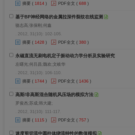
摘要
(
1814
)
PDF全文
(
688
)
基于BP神经网络的金属拉深件裂纹在线监测
骆志高;张保刚;何鑫
. 2012, 31(10): 102-105.
摘要
(
1428
)
PDF全文
(
380
)
永磁直流无刷电机定子振动动力学分析及实验研究
左曙光;何吕昌;魏欢;文岐华
. 2012, 31(10): 106-110.
摘要
(
1744
)
PDF全文
(
1436
)
高斯/非高斯混合随机风压场的模拟方法
罗俊杰;苏成;韩大建;
. 2012, 31(10): 111-117.
摘要
(
1115
)
PDF全文
(
757
)
速度剪切流中圆柱体绕流特性的数值模拟