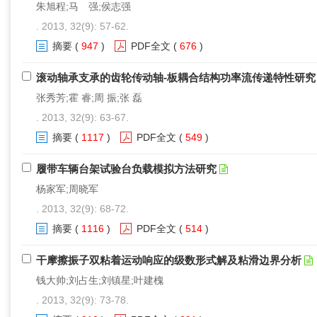
朱旭程;马 强;侯志强
. 2013, 32(9): 57-62.
摘要
(
947
)
PDF全文
(
676
)
滚动轴承支承的齿轮传动轴-板耦合结构功率流传递特性研究
张秀芳;霍 睿;周 振;张 磊
. 2013, 32(9): 63-67.
摘要
(
1117
)
PDF全文
(
549
)
履带车辆台架试验台负载模拟方法研究
杨家军;周晓军
. 2013, 32(9): 68-72.
摘要
(
1116
)
PDF全文
(
514
)
干摩擦振子双粘着运动响应的级数形式解及粘滑边界分析
钱大帅;刘占生;刘镇星;叶建槐
. 2013, 32(9): 73-78.