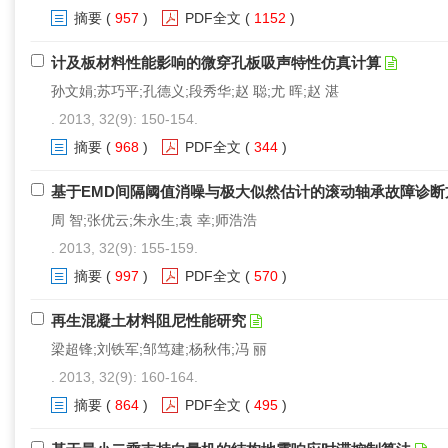
摘要
(
957
)
PDF全文
(
1152
)
计及板材料性能影响的微穿孔板吸声特性仿真计算
孙文娟;苏巧平;孔德义;段秀华;赵 聪;尤 晖;赵 湛
. 2013, 32(9): 150-154.
摘要
(
968
)
PDF全文
(
344
)
基于EMD间隔阈值消噪与极大似然估计的滚动轴承故障诊断
周 智;张优云;朱永生;袁 幸;师浩浩
. 2013, 32(9): 155-159.
摘要
(
997
)
PDF全文
(
570
)
再生混凝土材料阻尼性能研究
梁超锋;刘铁军;邹笃建;杨秋伟;冯 丽
. 2013, 32(9): 160-164.
摘要
(
864
)
PDF全文
(
495
)