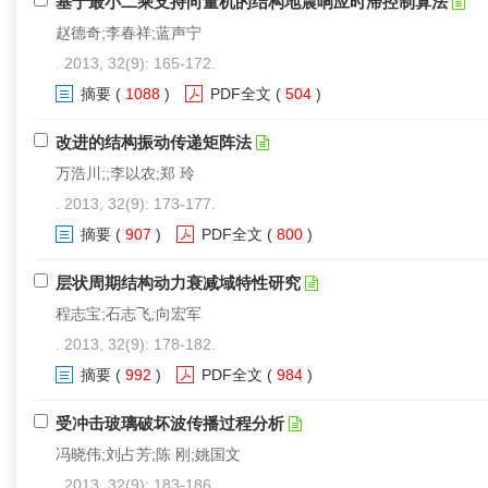
基于最小二乘支持向量机的结构地震响应时滞控制算法
赵德奇;李春祥;蓝声宁
. 2013, 32(9): 165-172.
摘要
(
1088
)
PDF全文
(
504
)
改进的结构振动传递矩阵法
万浩川;;李以农;郑 玲
. 2013, 32(9): 173-177.
摘要
(
907
)
PDF全文
(
800
)
层状周期结构动力衰减域特性研究
程志宝;石志飞
;
向宏军
. 2013, 32(9): 178-182.
摘要
(
992
)
PDF全文
(
984
)
受冲击玻璃破坏波传播过程分析
冯晓伟;刘占芳;陈 刚;姚国文
. 2013, 32(9): 183-186.