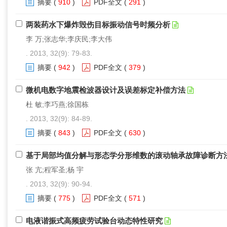
摘要
(
910
)
PDF全文
(
291
)
两装药水下爆炸毁伤目标振动信号时频分析
李 万;张志华;李庆民;李大伟
. 2013, 32(9): 79-83.
摘要
(
942
)
PDF全文
(
379
)
微机电数字地震检波器设计及误差标定补偿方法
杜 敏;李巧燕;徐国栋
. 2013, 32(9): 84-89.
摘要
(
843
)
PDF全文
(
630
)
基于局部均值分解与形态学分形维数的滚动轴承故障诊断方
张 亢;程军圣;杨 宇
. 2013, 32(9): 90-94.
摘要
(
775
)
PDF全文
(
571
)
电液谐振式高频疲劳试验台动态特性研究