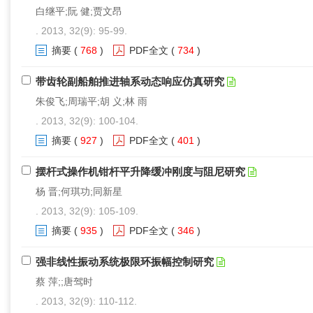
白继平;阮 健;贾文昂
. 2013, 32(9): 95-99.
摘要
(
768
)
PDF全文
(
734
)
带齿轮副船舶推进轴系动态响应仿真研究
朱俊飞;周瑞平;胡 义;林 雨
. 2013, 32(9): 100-104.
摘要
(
927
)
PDF全文
(
401
)
摆杆式操作机钳杆平升降缓冲刚度与阻尼研究
杨 晋;何琪功;同新星
. 2013, 32(9): 105-109.
摘要
(
935
)
PDF全文
(
346
)
强非线性振动系统极限环振幅控制研究
蔡 萍;;唐驾时
. 2013, 32(9): 110-112.