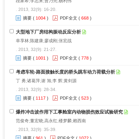
段家希;李志来;曹乃亮;杨利伟
. 2013, 32(9): 16-20.
摘要
(
1004
)
PDF全文
(
668
)
大型地下厂房结构振动反应分析
幸享林;陈建康;廖成刚;张宏战
. 2013, 32(9): 21-27.
摘要
(
1001
)
PDF全文
(
778
)
考虑车轮-路面接触长度的桥头跳车动力荷载分析
丁 勇;诸葛萍;谢 旭;李 辉;黄剑源
. 2013, 32(9): 28-34.
摘要
(
1117
)
PDF全文
(
523
)
爆炸冲击波作用下工事舱室内动物损伤效应试验研究
范俊奇;董宏晓;高永红;楼梦麟;赖西南
. 2013, 32(9): 35-39.
摘要
(
961
)
PDF全文
(
1072
)