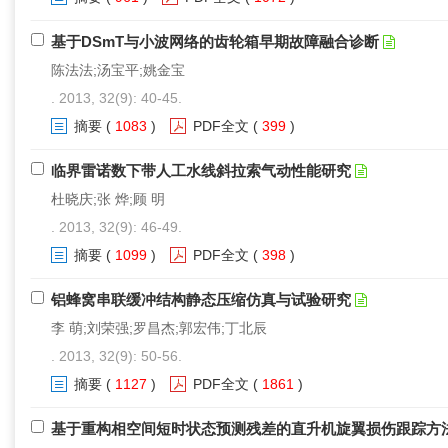
基于DSmT与小波网络的齿轮箱早期故障融合诊断
陈法法;汤宝平;姚金宝
. 2013, 32(9): 40-45.
摘要
(
1083
)
PDF全文
(
399
)
临界雷诺数下带人工水线斜拉索气动性能研究
杜晓庆;张 烨;顾 明
. 2013, 32(9): 46-49.
摘要
(
1099
)
PDF全文
(
398
)
铝蜂窝串联缓冲结构静态压缩仿真与试验研究
李 萌;刘荣强;罗昌杰;郭宏伟;丁北辰
. 2013, 32(9): 50-56.
摘要
(
1127
)
PDF全文
(
1861
)
基于重构相空间短时状态预测残差的直升机旋翼损伤跟踪方