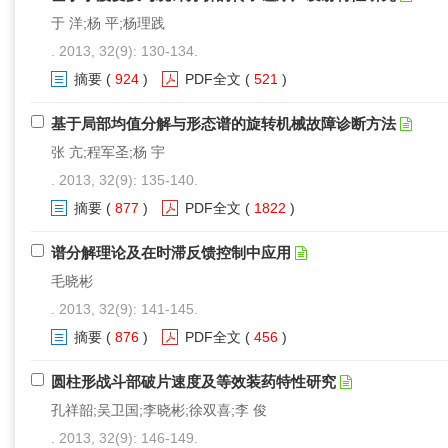
于 洋;杨 平;杨理践
. 2013, 32(9): 130-134.
摘要
(
924
)
PDF全文
(
521
)
基于局部均值分解与形态谱的旋转机械故障诊断方法
张 亢;程军圣;杨 宇
. 2013, 32(9): 135-140.
摘要
(
877
)
PDF全文
(
1822
)
谱分解理论及在时滞反馈控制中应用
毛晓彬
. 2013, 32(9): 141-145.
摘要
(
876
)
PDF全文
(
456
)
圆柱形战斗部破片速度及等效装药特性研究
孔祥韶;吴卫国;李晓彬;徐双喜;李 俊
. 2013, 32(9): 146-149.