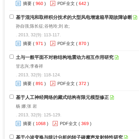
摘要
(
960
)
PDF全文
(
642
)
基于混沌和取样积分技术的大型风电增速箱早期故障诊断
孙自强;陈长征;谷艳玲;刘 欢;
. 2013, 32(9): 113-117.
摘要
(
971
)
PDF全文
(
870
)
土与一般平面不对称结构地震动力相互作用研究
甘志兴;李春祥
. 2013, 32(9): 118-124.
摘要
(
891
)
PDF全文
(
372
)
基于人工神经网络的藏式结构有限元模型修正
杨 娜;张 岩
. 2013, 32(9): 125-129.
摘要
(
1068
)
PDF全文
(
369
)
基于小波变换与统计分析的转子碰摩声发射特性研究