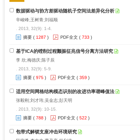
数据驱动与协方差驱动随机子空间法差异化分析
辛峻峰;王树青;刘福顺
. 2013, 32(9): 1-4.
摘要
(
1287
)
PDF全文
(
733
)
基于ICA的镗削过程颤振征兆信号分离方法研究
李 欣;梅德庆;陈子辰
. 2013, 32(9): 5-9.
摘要
(
975
)
PDF全文
(
359
)
适用空间网格结构模态识别的改进功率谱峰值法
张毅刚;刘才玮;吴金志;彭天明
. 2013, 32(9): 10-15.
摘要
(
788
)
PDF全文
(
522
)
包带式解锁支座冲击环境研究