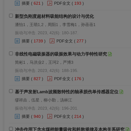
摘要
(
621
)
PDF全文
(
193
)
新型负刚度超材料吸能结构的设计与优化
潘怡1，王萌1,2，周阳1，李雪梅1，孙蓓蓓1
振动与冲击. 2023, 42(6): 180-187.
摘要
(
1739
)
PDF全文
(
277
)
非线性电磁吸振器的吸振效果与动力学特性研究
简彬1，马洪业2，王珂2，严博3
振动与冲击. 2023, 42(6): 188-195.
摘要
(
827
)
PDF全文
(
176
)
基于声发射Lamb波频散特性的轴承损伤单传感器定位
缪祥垚，伍星，柳小勤，汤林江
振动与冲击. 2023, 42(6): 196-201.
摘要
(
940
)
PDF全文
(
214
)
冲击作用下含水煤样能量吸收和耗散规律及本构关系研究