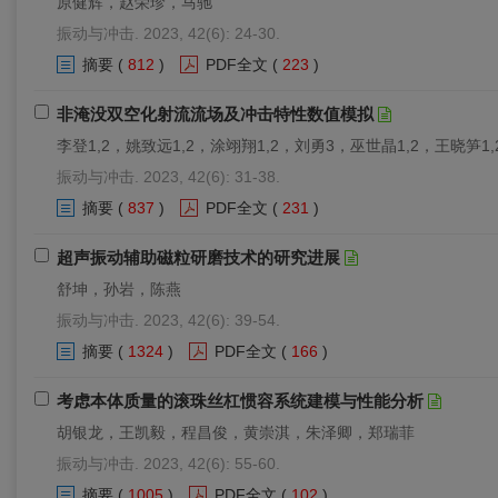
原健辉，赵荣珍，马驰
振动与冲击. 2023, 42(6): 24-30.
摘要
(
812
)
PDF全文
(
223
)
非淹没双空化射流流场及冲击特性数值模拟
李登1,2，姚致远1,2，涂翊翔1,2，刘勇3，巫世晶1,2，王晓笋1,
振动与冲击. 2023, 42(6): 31-38.
摘要
(
837
)
PDF全文
(
231
)
超声振动辅助磁粒研磨技术的研究进展
舒坤，孙岩，陈燕
振动与冲击. 2023, 42(6): 39-54.
摘要
(
1324
)
PDF全文
(
166
)
考虑本体质量的滚珠丝杠惯容系统建模与性能分析
胡银龙，王凯毅，程昌俊，黄崇淇，朱泽卿，郑瑞菲
振动与冲击. 2023, 42(6): 55-60.
摘要
(
1005
)
PDF全文
(
102
)