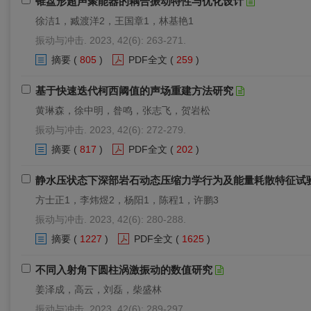
锥盘形超声聚能器的耦合振动特性与优化设计
徐洁1，臧渡洋2，王国章1，林基艳1
振动与冲击. 2023, 42(6): 263-271.
摘要
(
805
)
PDF全文
(
259
)
基于快速迭代柯西阈值的声场重建方法研究
黄琳森，徐中明，昝鸣，张志飞，贺岩松
振动与冲击. 2023, 42(6): 272-279.
摘要
(
817
)
PDF全文
(
202
)
静水压状态下深部岩石动态压缩力学行为及能量耗散特征试
方士正1，李炜煜2，杨阳1，陈程1，许鹏3
振动与冲击. 2023, 42(6): 280-288.
摘要
(
1227
)
PDF全文
(
1625
)
不同入射角下圆柱涡激振动的数值研究
姜泽成，高云，刘磊，柴盛林
振动与冲击. 2023, 42(6): 289-297.