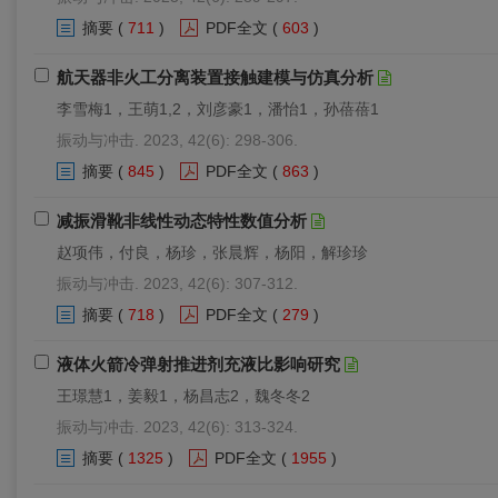
摘要
(
711
)
PDF全文
(
603
)
航天器非火工分离装置接触建模与仿真分析
李雪梅1，王萌1,2，刘彦豪1，潘怡1，孙蓓蓓1
振动与冲击. 2023, 42(6): 298-306.
摘要
(
845
)
PDF全文
(
863
)
减振滑靴非线性动态特性数值分析
赵项伟，付良，杨珍，张晨辉，杨阳，解珍珍
振动与冲击. 2023, 42(6): 307-312.
摘要
(
718
)
PDF全文
(
279
)
液体火箭冷弹射推进剂充液比影响研究
王璟慧1，姜毅1，杨昌志2，魏冬冬2
振动与冲击. 2023, 42(6): 313-324.
摘要
(
1325
)
PDF全文
(
1955
)