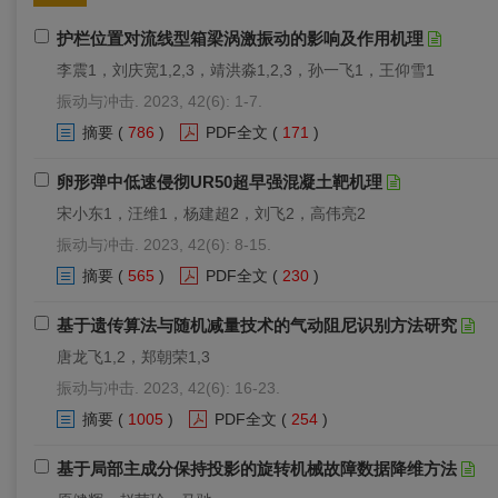
护栏位置对流线型箱梁涡激振动的影响及作用机理
李震1，刘庆宽1,2,3，靖洪淼1,2,3，孙一飞1，王仰雪1
振动与冲击. 2023, 42(6): 1-7.
摘要
(
786
)
PDF全文
(
171
)
卵形弹中低速侵彻UR50超早强混凝土靶机理
宋小东1，汪维1，杨建超2，刘飞2，高伟亮2
振动与冲击. 2023, 42(6): 8-15.
摘要
(
565
)
PDF全文
(
230
)
基于遗传算法与随机减量技术的气动阻尼识别方法研究
唐龙飞1,2，郑朝荣1,3
振动与冲击. 2023, 42(6): 16-23.
摘要
(
1005
)
PDF全文
(
254
)
基于局部主成分保持投影的旋转机械故障数据降维方法