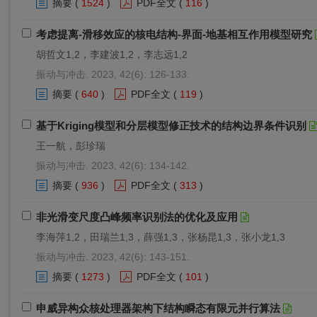
摘要
(
1524
)
PDF全文
(
116
)
考虑提离-滑移效应的核电结构-界面-地基相互作用模型研究
胡哲文1,2，李建波1,2，李志远1,2
振动与冲击. 2023, 42(6): 126-133.
摘要
(
640
)
PDF全文
(
119
)
基于Kriging模型和分层模型修正技术的结构边界条件识别
王一航，彭珍瑞
振动与冲击. 2023, 42(6): 134-142.
摘要
(
936
)
PDF全文
(
313
)
非光滑变尺度凸峰频率识别法的优化及应用
李海萍1,2，田瑞兰1,3，薛强1,3，张杨昆1,3，张小龙1,3
振动与冲击. 2023, 42(6): 143-151.
摘要
(
1273
)
PDF全文
(
101
)
申威异构众核处理器架构下结构瞬态有限元并行算法