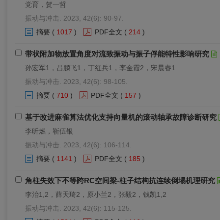
党育，贺一哲
振动与冲击. 2023, 42(6): 90-97.
摘要
(
1017
)
PDF全文
(
214
)
带状附加物放置角度对流致振动与振子俘能特性影响研究
孙宏军1，吕鹏飞1，丁红兵1，李金霞2，宋晨睿1
振动与冲击. 2023, 42(6): 98-105.
摘要
(
710
)
PDF全文
(
157
)
基于改进麻雀算法优化支持向量机的滚动轴承故障诊断研究
李昕燃，靳伍银
振动与冲击. 2023, 42(6): 106-114.
摘要
(
1141
)
PDF全文
(
185
)
角柱失效下不等跨RC空间梁-柱子结构抗连续倒塌机理研究
李治1,2，薛天琦2，原小兰2，张毅2，钱凯1,2
振动与冲击. 2023, 42(6): 115-125.