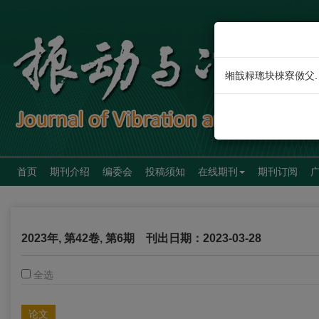
缃戠粶璁块棶寮傚父.
首页
期刊介绍
编委会
投稿须知
在线期刊
期刊订阅
2023年, 第42卷, 第6期
刊出日期：2023-03-28
全选
论文