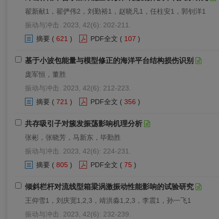
翟新献1，翟俨伟2，刘勤裕1，赵晓凡1，任柱安1，郭钊洋1
振动与冲击. 2023, 42(6): 202-211.
摘要
(
621
)
PDF全文
(
107
)
基于小波包能量与模型修正的海洋平台结构损伤识别
庞军恒，董胜
振动与冲击. 2023, 42(6): 212-223.
摘要
(
721
)
PDF全文
(
356
)
共存吸引子对簇发振荡影响机理分析
张彬，张晓芳，马新东，毕勤胜
振动与冲击. 2023, 42(6): 224-231.
摘要
(
805
)
PDF全文
(
75
)
倾斜栏杆对流线型箱梁涡激振动性能影响的试验研究
王仰雪1，刘庆宽1,2,3，靖洪淼1,2,3，李震1，孙一飞1
振动与冲击. 2023, 42(6): 232-239.